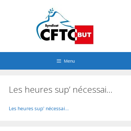
Aller
au
contenu
Menu
Les heures sup’ nécessai…
Les heures sup' nécessai...